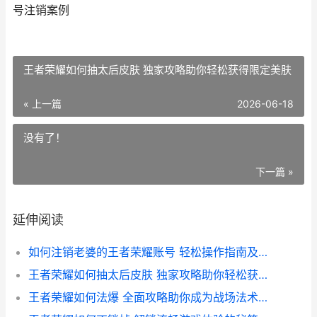
号注销案例
王者荣耀如何抽太后皮肤 独家攻略助你轻松获得限定美肤
« 上一篇
2026-06-18
没有了！
下一篇 »
延伸阅读
如何注销老婆的王者荣耀账号 轻松操作指南及注意事项
王者荣耀如何抽太后皮肤 独家攻略助你轻松获得限定美肤
王者荣耀如何法爆 全面攻略助你成为战场法术大师