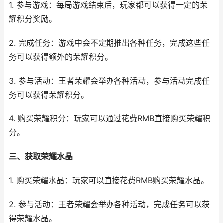
1. 参与游戏：每局游戏结束后，玩家都可以获得一定的荣
耀积分奖励。
2. 完成任务：游戏中会不定期推出各种任务，完成这些任
务可以获得额外的荣耀积分。
3. 参与活动：王者荣耀会举办各种活动，参与活动完成任
务可以获得荣耀积分。
4. 购买荣耀积分：玩家可以通过花费RMB直接购买荣耀积
分。
三、获取荣耀水晶
1. 购买荣耀水晶：玩家可以直接花费RMB购买荣耀水晶。
2. 参与活动：王者荣耀会举办各种活动，完成任务可以获
得荣耀水晶。