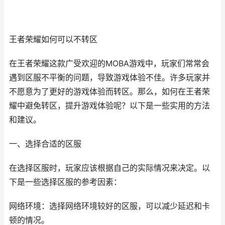
王者荣耀如何可以不转区
在王者荣耀这款广受欢迎的MOBA游戏中，玩家们常常会
遇到区服不平衡的问题，导致游戏体验不佳。许多玩家并
不愿意为了更好的游戏体验而转区。那么，如何在王者荣
耀中避免转区，提升游戏体验呢？以下是一些实用的方法
和建议。
一、选择合适的区服
在选择区服时，玩家应该根据自己的实际情况来决定。以
下是一些选择区服的参考因素：
网络环境：选择网络环境较好的区服，可以减少延迟和卡
顿的情况。