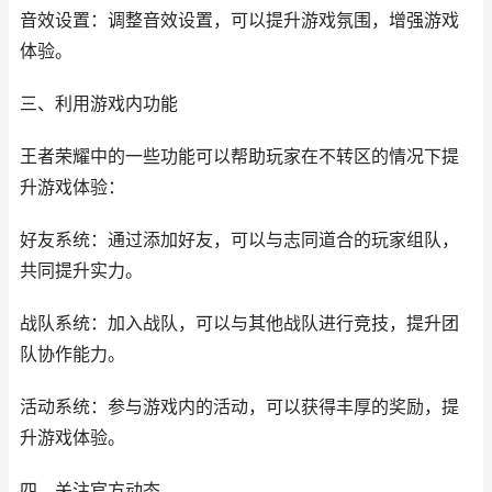
音效设置：调整音效设置，可以提升游戏氛围，增强游戏
体验。
三、利用游戏内功能
王者荣耀中的一些功能可以帮助玩家在不转区的情况下提
升游戏体验：
好友系统：通过添加好友，可以与志同道合的玩家组队，
共同提升实力。
战队系统：加入战队，可以与其他战队进行竞技，提升团
队协作能力。
活动系统：参与游戏内的活动，可以获得丰厚的奖励，提
升游戏体验。
四、关注官方动态