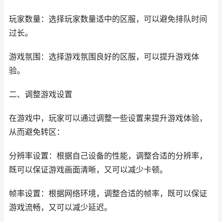
玩家数量：选择玩家数量适中的区服，可以避免排队时间
过长。
游戏氛围：选择游戏氛围良好的区服，可以提升游戏体
验。
二、调整游戏设置
在游戏中，玩家可以通过调整一些设置来提升游戏体验，
从而避免转区：
分辨率设置：根据自己设备的性能，调整合适的分辨率，
既可以保证游戏画面清晰，又可以减少卡顿。
帧率设置：根据网络环境，调整合适的帧率，既可以保证
游戏流畅，又可以减少延迟。