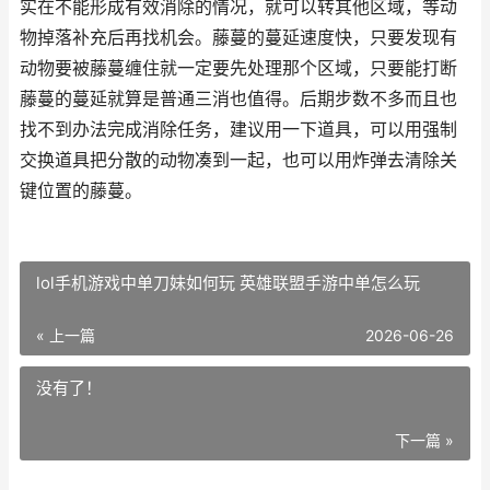
实在不能形成有效消除的情况，就可以转其他区域，等动
物掉落补充后再找机会。藤蔓的蔓延速度快，只要发现有
动物要被藤蔓缠住就一定要先处理那个区域，只要能打断
藤蔓的蔓延就算是普通三消也值得。后期步数不多而且也
找不到办法完成消除任务，建议用一下道具，可以用强制
交换道具把分散的动物凑到一起，也可以用炸弹去清除关
键位置的藤蔓。
lol手机游戏中单刀妹如何玩 英雄联盟手游中单怎么玩
« 上一篇
2026-06-26
没有了！
下一篇 »