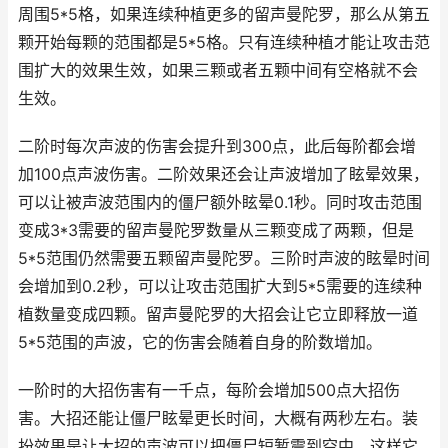
周围5*5格，如果连续种植更多的留声曼陀罗，那么从第五
颗开始每颗的范围都是5*5格。只有连续种植才能让攻击范
围扩大的效果生效，如果三颗或者五颗中间有空格就不会
生效。
二阶时每次声波的伤害会提升到300点，此后每阶都会增
加100点声波伤害。二阶效果还会让声波增加了眩晕效果，
可以让被声波范围内的僵尸额外眩晕0.1秒。同时攻击范围
变成3*3需要的留声曼陀罗数量从三颗变成了两颗，但是
5*5范围仍然需要五颗留声曼陀罗。三阶时声波的眩晕时间
会增加到0.2秒，可以让攻击范围扩大到5*5需要的连续种
植数量变成四颗。留声曼陀罗的大招会让它立即释放一道
5*5范围的声波，它的伤害会随着自身的阶数增加。
一阶时的大招伤害有一千点，每阶会增加500点大招伤
害。大招还能让僵尸眩晕更长时间，大概有两秒左右。装
扮效果是让大招的声波可以把僵尸短暂震到空中，这样它