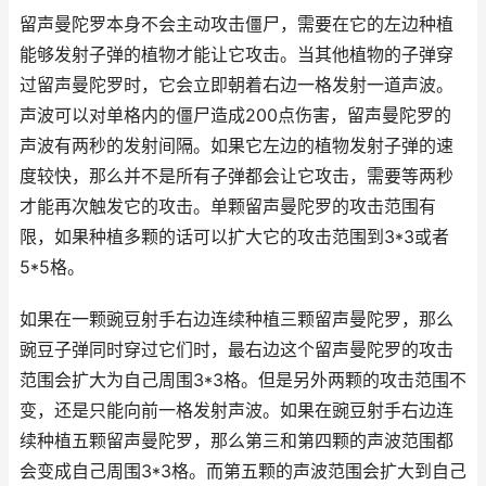
留声曼陀罗本身不会主动攻击僵尸，需要在它的左边种植
能够发射子弹的植物才能让它攻击。当其他植物的子弹穿
过留声曼陀罗时，它会立即朝着右边一格发射一道声波。
声波可以对单格内的僵尸造成200点伤害，留声曼陀罗的
声波有两秒的发射间隔。如果它左边的植物发射子弹的速
度较快，那么并不是所有子弹都会让它攻击，需要等两秒
才能再次触发它的攻击。单颗留声曼陀罗的攻击范围有
限，如果种植多颗的话可以扩大它的攻击范围到3*3或者
5*5格。
如果在一颗豌豆射手右边连续种植三颗留声曼陀罗，那么
豌豆子弹同时穿过它们时，最右边这个留声曼陀罗的攻击
范围会扩大为自己周围3*3格。但是另外两颗的攻击范围不
变，还是只能向前一格发射声波。如果在豌豆射手右边连
续种植五颗留声曼陀罗，那么第三和第四颗的声波范围都
会变成自己周围3*3格。而第五颗的声波范围会扩大到自己