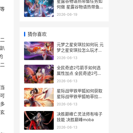
，
星露谷物语热带鱼任务如
何做 星露谷物语热带鱼任
等
务奖励什么
2026-06-19
猜你喜欢
二
元梦之星安琪拉如何玩 元
趴
梦之星安琪拉怎么玩才厉
害
的
2026-06-13
二
全民奇迹2弓箭手如何选
属性加点 全民奇迹2弓箭
手转什么职业好
2026-06-13
当
星际战甲铁甲狐如何获取
可
星际战甲铁甲狐帕菲拉什
么时候出现
多
2026-06-13
玄
决胜巅峰亡灵法师有啥子
技能 决胜巅峰moba
2026-06-13