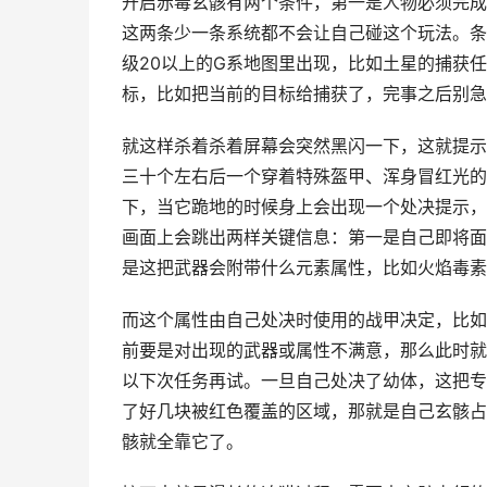
开启赤毒玄骸有两个条件，第一是人物必须完成
这两条少一条系统都不会让自己碰这个玩法。条
级20以上的G系地图里出现，比如土星的捕获
标，比如把当前的目标给捕获了，完事之后别急
就这样杀着杀着屏幕会突然黑闪一下，这就提示
三十个左右后一个穿着特殊盔甲、浑身冒红光的
下，当它跪地的时候身上会出现一个处决提示，
画面上会跳出两样关键信息：第一是自己即将面
是这把武器会附带什么元素属性，比如火焰毒素
而这个属性由自己处决时使用的战甲决定，比如
前要是对出现的武器或属性不满意，那么此时就
以下次任务再试。一旦自己处决了幼体，这把专
了好几块被红色覆盖的区域，那就是自己玄骸占
骸就全靠它了。