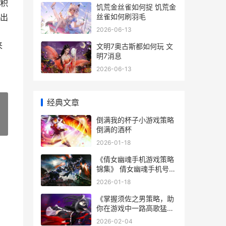
积
饥荒金丝雀如何捉 饥荒金
丝雀如何刷羽毛
出
2026-06-13
，
来
文明7奥古斯都如何玩 文
明7消息
2026-06-13
经典文章
倒满我的杯子小游戏策略
»
倒满的酒杯
2026-01-18
《倩女幽魂手机游戏策略
锦集》 倩女幽魂手机号能
换成邮箱吗
2026-01-18
《掌握须佐之男策略，助
你在游戏中一路高歌猛
进》 须佐之力是什么
2026-02-04