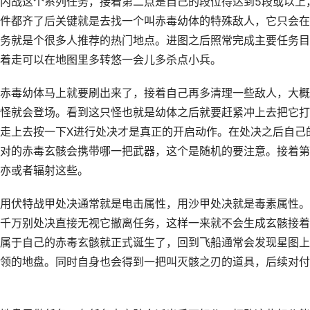
内战这个系列任务，接着第二点是自己的段位得达到5段或以上
件都齐了后关键就是去找一个叫赤毒幼体的特殊敌人，它只会在
任务就是个很多人推荐的热门地点。进图之后照常完成主要任务目
着走可以在地图里多转悠一会儿多杀点小兵。
赤毒幼体马上就要刷出来了，接着自己再多清理一些敌人，大概
怪就会登场。看到这只怪也就是幼体之后就要赶紧冲上去把它打
走上去按一下X进行处决才是真正的开启动作。在处决之后自己
对的赤毒玄骸会携带哪一把武器，这个是随机的要注意。接着第
亦或者辐射这些。
用伏特战甲处决通常就是电击属性，用沙甲处决就是毒素属性。
千万别处决直接无视它撤离任务，这样一来就不会生成玄骸接着
属于自己的赤毒玄骸就正式诞生了，回到飞船通常会发现星图上
领的地盘。同时自身也会得到一把叫灭骸之刃的道具，后续对付