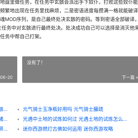
地盘里做任务，在任务中玄骸会派出手下奴仆，打败这些奴仆能
频繁地出现在任务里找麻烦，二是密语进度每攒满一格就能破译
魂MOD序列，是自己最终处决玄骸的密码。等到密语全部破译
在任务中对玄骸进行最终处决。处决成功自己可以选择是消灭他
任务中帮自己打架。
没有了！
-06-20
下一篇 
星际战甲赤毒玄骸如何开始 星际战甲赤毒玄骸怎么打
元气骑士玉净瓶好用吗 元气骑士䑏疏
三国志战略版诸葛亮法正配谁 三国志战略版诸葛亮黄月英搭配
光遇中土地的试炼如何过 光遇土地的试炼怎么上墙
星露谷物语热带鱼任务如何做 星露谷物语热带鱼任务奖励什么
迷你西游燃灯古佛如何运用 迷你西游攻略