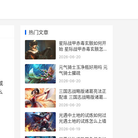
热门文章
星际战甲赤毒玄骸如何开
始 星际战甲赤毒玄骸怎么
打
2026-06-20
元气骑士玉净瓶好用吗 元
气骑士䑏疏
2026-06-20
或
三国志战略版诸葛亮法正
么
配谁 三国志战略版诸葛亮
黄月英搭配
2026-06-20
光遇中土地的试炼如何过
光遇土地的试炼怎么上墙
2026-06-19