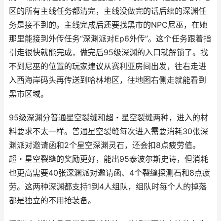
区的所有主线任务都清完，主线没做完的话后续的深渊任
务是接不到的。主线完成后还要找黑市的NPC尼巫，在她
那里能接到外传任务“深渊派对Ep6外传”。这个任务跟着指
引走很快就能完成，做完后95级深渊的入口就解锁了。找
不到尼巫的位置的玩家建议从赛利亚房间出发，往右走进
入西海岸码头再传送到哈林地区，往地图右侧走就能看到
黑市区域。
95级深渊分普通星空裂缝和超・星空裂缝两种，进入的材
料要求不太一样。普通星空裂缝每次进入需要消耗30张深
渊派对邀请函和2个星空深渊灵石，还会扣8点疲劳值。
超・星空裂缝的奖励更好，能出95泰波尔斯史诗，但消耗
也更高需要40张深渊派对邀请函、4个裂缝探测石和8点疲
劳。这两种深渊都支持1到4人组队，组队时每个人的掉落
都是独立的不用抢装备。