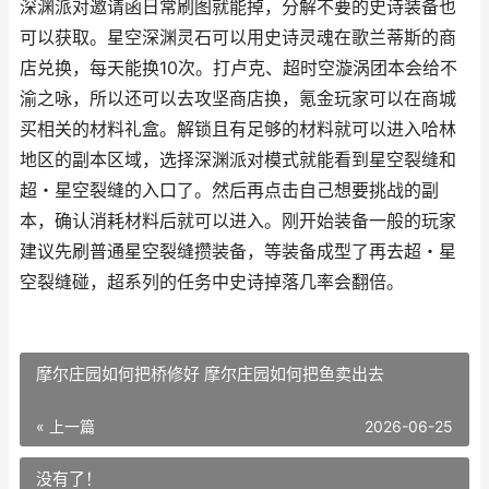
深渊派对邀请函日常刷图就能掉，分解不要的史诗装备也
可以获取。星空深渊灵石可以用史诗灵魂在歌兰蒂斯的商
店兑换，每天能换10次。打卢克、超时空漩涡团本会给不
渝之咏，所以还可以去攻坚商店换，氪金玩家可以在商城
买相关的材料礼盒。解锁且有足够的材料就可以进入哈林
地区的副本区域，选择深渊派对模式就能看到星空裂缝和
超・星空裂缝的入口了。然后再点击自己想要挑战的副
本，确认消耗材料后就可以进入。刚开始装备一般的玩家
建议先刷普通星空裂缝攒装备，等装备成型了再去超・星
空裂缝碰，超系列的任务中史诗掉落几率会翻倍。
摩尔庄园如何把桥修好 摩尔庄园如何把鱼卖出去
« 上一篇
2026-06-25
没有了！