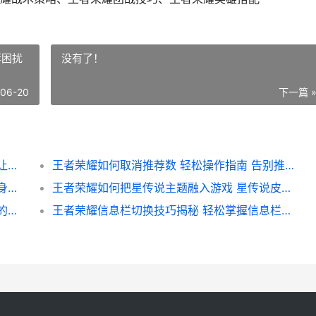
荐困扰
没有了！
-06-20
下一篇 
王者荣耀如何称霸地图的秘籍 掌握这些技巧让你一统江湖
王者荣耀如何取消推荐数 轻松操作指南 告别推荐困扰
王者荣耀如何翻拍皮肤 揭秘游戏角色新衣变身全过程
王者荣耀如何把星传说主题融入游戏 星传说皮肤解析与攻略指南
王者荣耀如何看梯度 深度解析梯度在游戏中的运用与提升
王者荣耀信息栏切换技巧揭秘 轻松掌握信息栏操作 告别繁琐设置