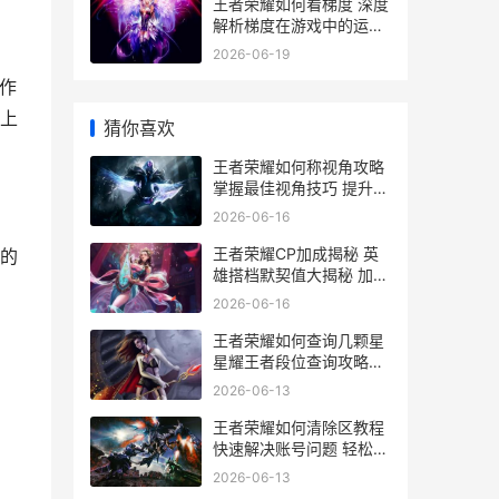
王者荣耀如何看梯度 深度
解析梯度在游戏中的运用
与提升
2026-06-19
作
上
猜你喜欢
王者荣耀如何称视角攻略
掌握最佳视角技巧 提升游
戏体验
2026-06-16
王者荣耀CP加成揭秘 英
的
雄搭档默契值大揭秘 加成
多少让你战力飙升
2026-06-16
王者荣耀如何查询几颗星
星耀王者段位查询攻略全
解析
2026-06-13
王者荣耀如何清除区教程
快速解决账号问题 轻松恢
复游戏体验
2026-06-13