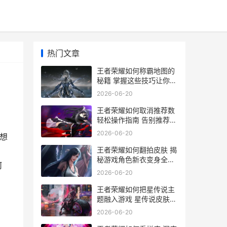
热门文章
王者荣耀如何称霸地图的
秘籍 掌握这些技巧让你一
统江湖
2026-06-20
王者荣耀如何取消推荐数
轻松操作指南 告别推荐困
扰
2026-06-20
想
王者荣耀如何翻拍皮肤 揭
秘游戏角色新衣变身全过
何
程
2026-06-20
王者荣耀如何把星传说主
题融入游戏 星传说皮肤解
析与攻略指南
2026-06-20