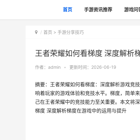
首页
手游资讯推荐
游戏问
首页
>
手游分享技巧
王者荣耀如何看梯度 深度解析
作者：
admin
•
更新时间：2026-06-19
摘要：王者荣耀如何看梯度：深度解析游戏竞技
响着玩家的游戏体验和竞技水平。梯度，简单来
己在王者荣耀中的竞技能力至关重要。本文将深
梯度 深度解析梯度在游戏中的运用与提升