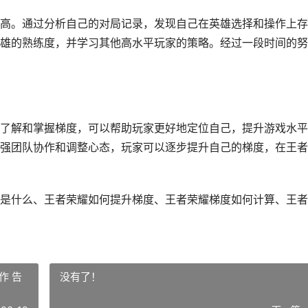
高。通过分析自己的对局记录，发现自己在英雄选择和操作上存
雄的熟练度，并学习其他高水平玩家的策略。经过一段时间的努
了解和掌握梯度，可以帮助玩家更好地定位自己，提升游戏水平
强团队协作和调整心态，玩家可以逐步提升自己的梯度，在王者
是什么、王者荣耀如何提升梯度、王者荣耀梯度如何计算、王者
作 告
没有了！