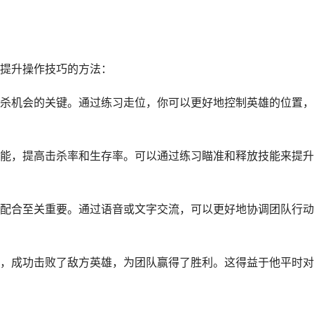
提升操作技巧的方法：
杀机会的关键。通过练习走位，你可以更好地控制英雄的位置，
能，提高击杀率和生存率。可以通过练习瞄准和释放技能来提升
配合至关重要。通过语音或文字交流，可以更好地协调团队行动
，成功击败了敌方英雄，为团队赢得了胜利。这得益于他平时对