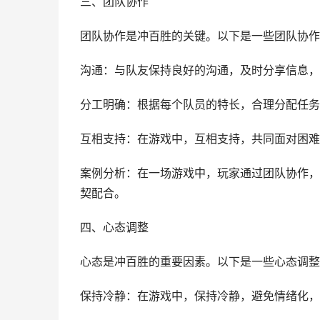
三、团队协作
团队协作是冲百胜的关键。以下是一些团队协作
沟通：与队友保持良好的沟通，及时分享信息，
分工明确：根据每个队员的特长，合理分配任务
互相支持：在游戏中，互相支持，共同面对困难
案例分析：在一场游戏中，玩家通过团队协作，
契配合。
四、心态调整
心态是冲百胜的重要因素。以下是一些心态调整
保持冷静：在游戏中，保持冷静，避免情绪化，