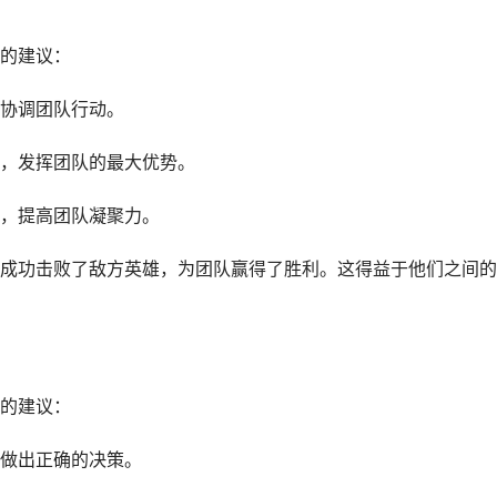
的建议：
协调团队行动。
，发挥团队的最大优势。
，提高团队凝聚力。
成功击败了敌方英雄，为团队赢得了胜利。这得益于他们之间的
的建议：
做出正确的决策。