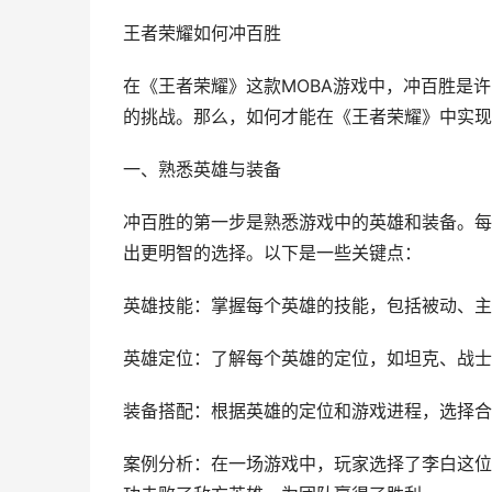
王者荣耀如何冲百胜
在《王者荣耀》这款MOBA游戏中，冲百胜是
的挑战。那么，如何才能在《王者荣耀》中实现
一、熟悉英雄与装备
冲百胜的第一步是熟悉游戏中的英雄和装备。每
出更明智的选择。以下是一些关键点：
英雄技能：掌握每个英雄的技能，包括被动、主
英雄定位：了解每个英雄的定位，如坦克、战士
装备搭配：根据英雄的定位和游戏进程，选择合
案例分析：在一场游戏中，玩家选择了李白这位