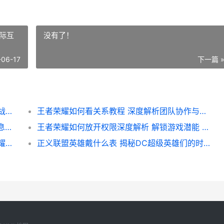
际互
没有了！
-06-17
下一篇 
王者荣耀如何查看观战教程 轻松掌握实时观战技巧
王者荣耀如何看关系教程 深度解析团队协作与人际互动技巧
王者荣耀如何查看PVP 快速掌握战场对手信息攻略
王者荣耀如何放开权限深度解析 解锁游戏潜能 畅享无拘无束的游戏体验
王者荣耀如何展示省标攻略 轻松获取省级荣耀标识全解析
正义联盟英雄戴什么表 揭秘DC超级英雄们的时尚配饰