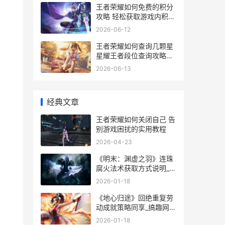
王者荣耀如何免费的积分
攻略 轻松获取游戏内积分
全解析
2026-06-12
王者荣耀如何查询几颗星
星耀王者段位查询攻略全
解析
2026-06-13
经典文章
王者荣耀如何关闭自己 告
别游戏困扰的实用教程
2026-04-23
《明末：渊虚之羽》连珠
腐火法术获取方式说明_搞
趣网 明末渊虚之羽游戏
2026-01-18
《地心归途》回绝重复劳
动成就策略同享_搞趣网
地心归来不看谷上一句
2026-01-18