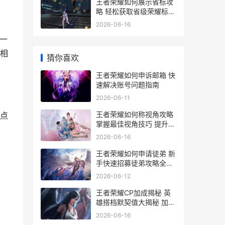
王者荣耀如何展示省标攻
略 轻松获取省级荣耀标识
全解析
2026-06-16
一
相
猜你喜欢
王者荣耀如何申诉邮箱 快
速解决账号问题指南
2026-06-11
王者荣耀如何称视角攻略
点
掌握最佳视角技巧 提升游
戏体验
2026-06-16
王者荣耀如何申请徒弟 新
手快速招募徒弟攻略全解
析
2026-06-12
王者荣耀CP加成揭秘 英
雄搭档默契值大揭秘 加成
多少让你战力飙升
2026-06-16