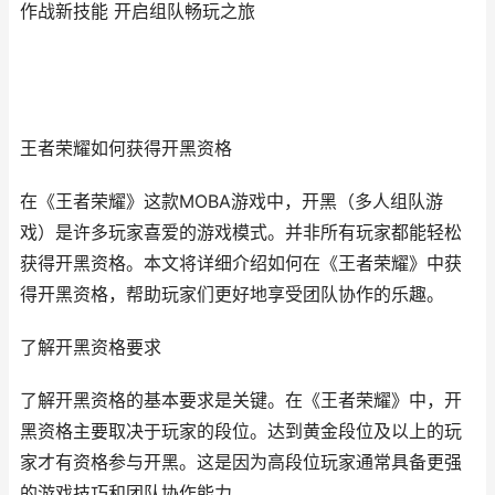
作战新技能 开启组队畅玩之旅
王者荣耀如何获得开黑资格
在《王者荣耀》这款MOBA游戏中，开黑（多人组队游
戏）是许多玩家喜爱的游戏模式。并非所有玩家都能轻松
获得开黑资格。本文将详细介绍如何在《王者荣耀》中获
得开黑资格，帮助玩家们更好地享受团队协作的乐趣。
了解开黑资格要求
了解开黑资格的基本要求是关键。在《王者荣耀》中，开
黑资格主要取决于玩家的段位。达到黄金段位及以上的玩
家才有资格参与开黑。这是因为高段位玩家通常具备更强
的游戏技巧和团队协作能力。