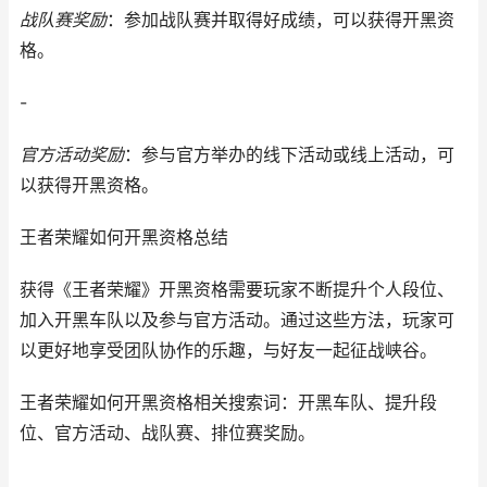
战队赛奖励
：参加战队赛并取得好成绩，可以获得开黑资
格。
-
官方活动奖励
：参与官方举办的线下活动或线上活动，可
以获得开黑资格。
王者荣耀如何开黑资格总结
获得《王者荣耀》开黑资格需要玩家不断提升个人段位、
加入开黑车队以及参与官方活动。通过这些方法，玩家可
以更好地享受团队协作的乐趣，与好友一起征战峡谷。
王者荣耀如何开黑资格相关搜索词：开黑车队、提升段
位、官方活动、战队赛、排位赛奖励。