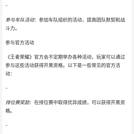
-
参与车队活动
：参加车队组织的活动，提高团队默契和战
斗力。
参与官方活动
《王者荣耀》官方会不定期举办各种活动，玩家可以通过
参与这些活动获得开黑资格。以下是一些常见的官方活
动：
-
排位赛奖励
：在排位赛中取得优异成绩，可以获得开黑资
格。
-