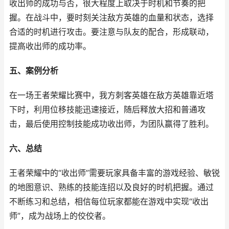
收出师的成功与否，很大程度上取决于时机和节奏的把
握。在战斗中，要时刻关注敌方英雄的血量和状态，选择
合适的时机进行攻击。要注意与队友的配合，形成联动，
提高收出师的成功率。
五、案例分析
在一场王者荣耀比赛中，我方刺客英雄在敌方英雄靠近塔
下时，利用位移技能迅速接近，随后释放大招和普通攻
击，最后使用控制技能成功收出师，为团队赢得了胜利。
六、总结
王者荣耀中的“收出师”需要玩家具备丰富的游戏经验、敏锐
的地图意识、熟练的技能连招以及良好的时机把握。通过
不断练习和总结，相信每位玩家都能在游戏中实现“收出
师”，成为战场上的佼佼者。