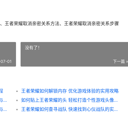
、王者荣耀取消亲密关系方法、王者荣耀取消亲密关系步骤
没有了！
-07-01
下一篇 
程
王者荣耀如何解锁内存 优化游戏体验的实用攻略
王者荣耀多少位射手大盘点 射手英雄全解析与战术运用
如何贴上王者荣耀的头 轻松打造个性游戏头像教程
王者荣耀如何经济 深度解析游戏内经济策略与提升技巧
王者荣耀如何查寻战队 快速找到心仪战队的实用指南