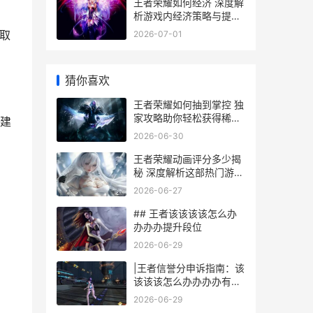
王者荣耀如何经济 深度解
析游戏内经济策略与提升
技巧
取
2026-07-01
猜你喜欢
王者荣耀如何抽到掌控 独
家攻略助你轻松获得稀有
建
英雄
2026-06-30
王者荣耀动画评分多少揭
秘 深度解析这部热门游戏
的视觉盛宴
2026-06-27
## 王者该该该该怎么办
办办办提升段位
2026-06-29
|王者信誉分申诉指南：该
该该该怎么办办办办有效
解决信誉难题|
2026-06-29