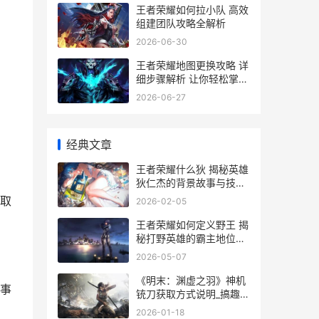
王者荣耀如何拉小队 高效
组建团队攻略全解析
2026-06-30
王者荣耀地图更换攻略 详
细步骤解析 让你轻松掌握
地图更换技巧
2026-06-27
经典文章
王者荣耀什么狄 揭秘英雄
狄仁杰的背景故事与技能
解析
取
2026-02-05
王者荣耀如何定义野王 揭
秘打野英雄的霸主地位与
技能解析
2026-05-07
《明末：渊虚之羽》神机
事
铳刀获取方式说明_搞趣网
明末渊虚之羽须羽状态是
2026-01-18