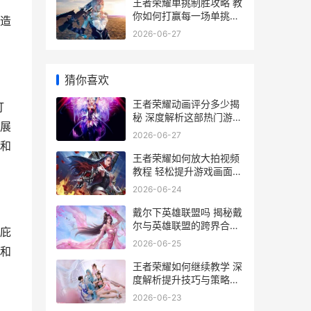
王者荣耀单挑制胜攻略 教
你如何打赢每一场单挑对
造
决
2026-06-27
猜你喜欢
王者荣耀动画评分多少揭
打
秘 深度解析这部热门游戏
展
的视觉盛宴
2026-06-27
和
王者荣耀如何放大拍视频
教程 轻松提升游戏画面录
制效果全解析
2026-06-24
戴尔下英雄联盟吗 揭秘戴
尔与英雄联盟的跨界合作
庇
背后的故事
2026-06-25
和
王者荣耀如何继续教学 深
度解析提升技巧与策略指
南
2026-06-23