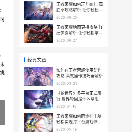
王者荣耀如何玩儿婉儿 高
胜率攻略解析 让你轻松上
等
分
2026-06-25
可
王者荣耀地图更换攻略 详
细步骤解析 让你轻松掌握
地图更换技巧
2026-06-27
为
经典文章
未
如何在王者荣耀使用动作
挑
攻略 高效操作技巧全解析
2026-03-23
《轮世界》多平台正式发
行 世界轮回是什么意思
2026-01-18
王者荣耀如何同步在电脑
»
轻松实现跨平台游戏体验
攻略
2026-05-19