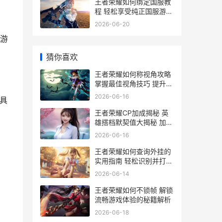
王者荣耀如何绑定国服教
程 轻松享受纯正国服游戏
体验指南
2026-06-20
游
猜你喜欢
王者荣耀如何称视角攻略
掌握最佳视角技巧 提升游
戏体验
2026-06-16
具
王者荣耀CP加成揭秘 英
雄搭档默契值大揭秘 加成
多少让你战力飙升
2026-06-16
王者荣耀如何查询外挂的
实用指南 轻松识别并打击
作弊行为
2026-06-14
王者荣耀如何不锁帧 解锁
流畅游戏体验的秘籍解析
2026-06-18