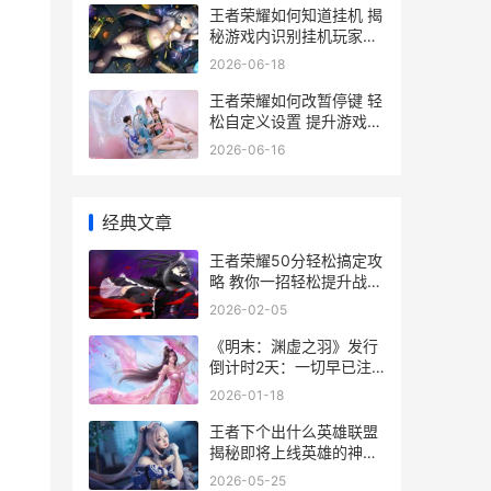
王者荣耀如何知道挂机 揭
秘游戏内识别挂机玩家的
实用技巧
2026-06-18
王者荣耀如何改暂停键 轻
松自定义设置 提升游戏体
验攻略
2026-06-16
经典文章
王者荣耀50分轻松搞定攻
略 教你一招轻松提升战力
告别低分困境
2026-02-05
《明末：渊虚之羽》发行
倒计时2天：一切早已注
定！_搞趣网 明末渊虚之
2026-01-18
羽第四章推图路线
王者下个出什么英雄联盟
揭秘即将上线英雄的神秘
面纱
2026-05-25