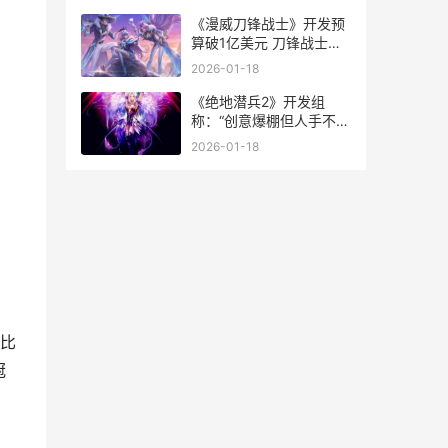
《漫威刀锋战士》开发预
算破1亿美元 刀锋战士漫
威超级战争
2026-01-18
《绝地潜兵2》开发组
称：“创意爆棚但人手不
足”_搞趣网 绝地潜兵
2026-01-18
2mod
比
冠