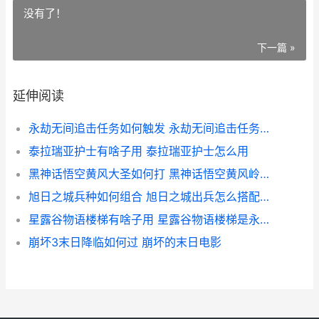
没有了！
下一篇 »
延伸阅读
永劫无间追击任务如何触发 永劫无间追击任务分布图
泰拉瑞亚护士有啥子用 泰拉瑞亚护士怎么用
黑神话悟空黄风大圣如何打 黑神话悟空黄风岭定风珠怎么拿
旭日之城兵种如何组合 旭日之城出兵怎么搭配兵种
星露谷物语楼梯有啥子用 星露谷物语楼梯是永久的吗
崩坏3末日降临如何过 崩坏的末日电影