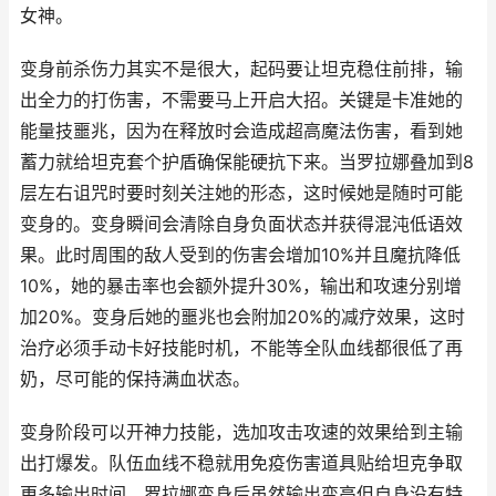
女神。
变身前杀伤力其实不是很大，起码要让坦克稳住前排，输
出全力的打伤害，不需要马上开启大招。关键是卡准她的
能量技噩兆，因为在释放时会造成超高魔法伤害，看到她
蓄力就给坦克套个护盾确保能硬抗下来。当罗拉娜叠加到8
层左右诅咒时要时刻关注她的形态，这时候她是随时可能
变身的。变身瞬间会清除自身负面状态并获得混沌低语效
果。此时周围的敌人受到的伤害会增加10%并且魔抗降低
10%，她的暴击率也会额外提升30%，输出和攻速分别增
加20%。变身后她的噩兆也会附加20%的减疗效果，这时
治疗必须手动卡好技能时机，不能等全队血线都很低了再
奶，尽可能的保持满血状态。
变身阶段可以开神力技能，选加攻击攻速的效果给到主输
出打爆发。队伍血线不稳就用免疫伤害道具贴给坦克争取
更多输出时间。罗拉娜变身后虽然输出变高但自身没有特