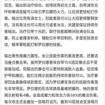
坦克、输出和治疗组合。前排就用初光之盾，自带减伤光
环和嘲讽技能可以吸引罗拉娜的火力，让后排更轻松打伤
害。输出位用骨语女士，回能套是可以让大招更频繁释放
的，没有骨法也可以用光弓或者冰法，关键是保证持续伤
害输出。治疗位带个光奶，群疗技能能瞬间抬满全队血
量，防止被爆发秒掉。辅助位补带控制的，多里安就很合
适，概率晕眩能打断罗拉娜的技能。
输出角色堆魔力属性，会让技能伤害的基准更高，还要适
当叠点暴击率。虽然罗拉娜普攻自带15%固定暴击且不受
装备加成，但输出的暴击可以更快削减敌人血量。坦克堆
护甲和魔抗，能扛住揭示技能的持续伤害就可以。治疗要
穿回血套确保续航稳定，因为罗拉娜变身后的技能伤害强
化非常明显。罗拉娜的形态转换是最难把握的，她的普攻
揭示射程有4格，会造成魔力和攻击力各58%的魔法伤害。
每次攻击还会叠加一层暗月诅咒，叠到10层就会变身暗月