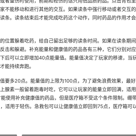
或者重伤时使用，前期和轻伤的话只用低品质药品。点击背包里
家不能移动和进行其他的交互。如果读条中强行移动或者交互的
读条。读条结束后才能完成吃药这个动作，同时药品的作用才会
的位置躲着吃药，给自己留出足够的读条时间。如果在读条期间
反击和躲避。补充能量和健康值的药品各有三种，它们分别对应
下后可以立即增加40点能量值。能量值决定了玩家的移速，当
才能持续奔跑。
值要多20点。能量值的上限为100点，为了避免浪费效果，最好
上腺素一般留着跑毒时吃，它可以让玩家的能量立即回满，适用
才能使用补充健康值的药品，但是医疗箱不受这个条件限制。绷
点，适用于轻伤。急救包可以让健康值立即回到75点，医疗箱可