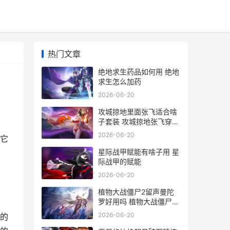
热门文章
绝地求生药品如何用 绝地
求生怎么加药
2026-06-20
攻城掠地里面张飞适合啥
子套装 攻城掠地张飞穿什
么套装
2026-06-20
它
星际战甲赋能有啥子用 星
际战甲的赋能
2026-06-20
植物大战僵尸2留声曼陀
罗好用吗 植物大战僵尸2
官方正版下载
2026-06-20
的