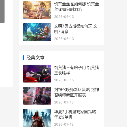
饥荒金丝雀如何捉 饥荒金
丝雀如何刷羽毛
2026-06-13
»
文明7奥古斯都如何玩 文
明7消息
2026-06-13
经典文章
饥荒猪王有啥子用 饥荒猪
王长啥样
2026-06-15
封神召唤师新区策略 封神
召唤师新区开服表
2026-01-18
华夏2手机游戏家园策略
华夏2单机
2026-01-18