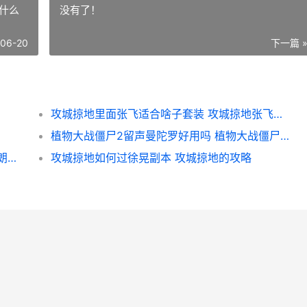
什么
没有了！
-06-20
下一篇 
攻城掠地里面张飞适合啥子套装 攻城掠地张飞穿什么套装
植物大战僵尸2留声曼陀罗好用吗 植物大战僵尸2官方正版下载
无尽的拉格朗日矿石精炼如何用 无尽的拉格朗日礼包码
攻城掠地如何过徐晃副本 攻城掠地的攻略