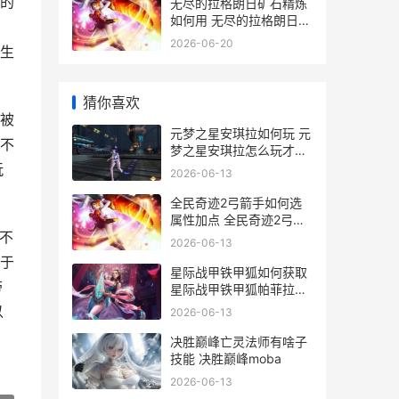
的
无尽的拉格朗日矿石精炼
如何用 无尽的拉格朗日礼
包码
2026-06-20
生
猜你喜欢
被
元梦之星安琪拉如何玩 元
不
梦之星安琪拉怎么玩才厉
害
玩
2026-06-13
全民奇迹2弓箭手如何选
属性加点 全民奇迹2弓箭
不
手转什么职业好
2026-06-13
于
星际战甲铁甲狐如何获取
带
星际战甲铁甲狐帕菲拉什
么时候出现
以
2026-06-13
决胜巅峰亡灵法师有啥子
技能 决胜巅峰moba
2026-06-13