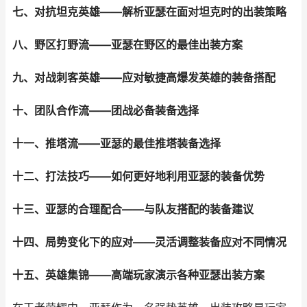
七、对抗坦克英雄——解析亚瑟在面对坦克时的出装策略
八、野区打野流——亚瑟在野区的最佳出装方案
九、对战刺客英雄——应对敏捷高爆发英雄的装备搭配
十、团队合作流——团战必备装备选择
十一、推塔流——亚瑟的最佳推塔装备选择
十二、打法技巧——如何更好地利用亚瑟的装备优势
十三、亚瑟的合理配合——与队友搭配的装备建议
十四、局势变化下的应对——灵活调整装备应对不同情况
十五、英雄集锦——高端玩家演示各种亚瑟出装方案