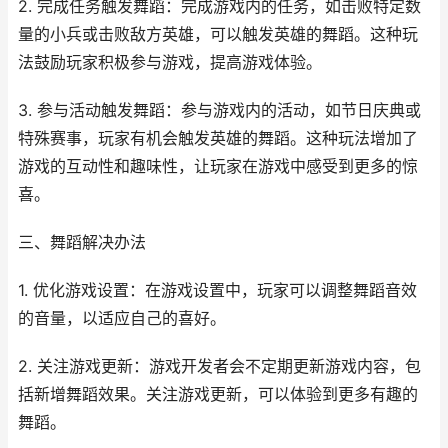
2. 完成任务触发舞蹈：完成游戏内的任务，如击败特定数
量的小兵或击败敌方英雄，可以触发英雄的舞蹈。这种玩
法鼓励玩家积极参与游戏，提高游戏体验。
3. 参与活动触发舞蹈：参与游戏内的活动，如节日庆典或
特殊赛事，玩家有机会触发英雄的舞蹈。这种玩法增加了
游戏的互动性和趣味性，让玩家在游戏中感受到更多的惊
喜。
三、舞蹈解决办法
1. 优化游戏设置：在游戏设置中，玩家可以调整舞蹈音效
的音量，以适应自己的喜好。
2. 关注游戏更新：游戏开发者会不定期更新游戏内容，包
括新增舞蹈效果。关注游戏更新，可以体验到更多有趣的
舞蹈。