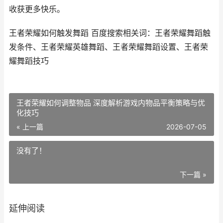
收获更多快乐。
王者荣耀如何触发舞蹈 百度搜索相关词：王者荣耀舞蹈触
发条件、王者荣耀英雄舞蹈、王者荣耀舞蹈设置、王者荣
耀舞蹈技巧
王者荣耀如何调整物品 深度解析游戏内物品平衡策略与优
化技巧
« 上一篇
2026-07-05
没有了！
下一篇 »
延伸阅读