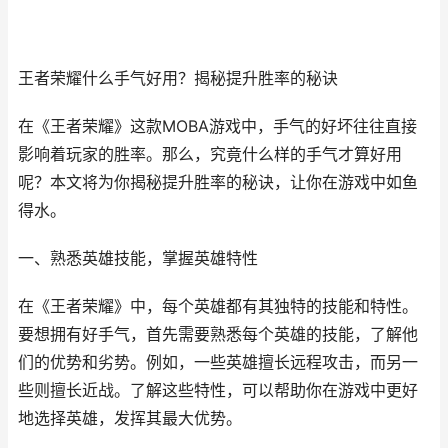
王者荣耀什么手气好用？揭秘提升胜率的秘诀
在《王者荣耀》这款MOBA游戏中，手气的好坏往往直接
影响着玩家的胜率。那么，究竟什么样的手气才算好用
呢？本文将为你揭秘提升胜率的秘诀，让你在游戏中如鱼
得水。
一、熟悉英雄技能，掌握英雄特性
在《王者荣耀》中，每个英雄都有其独特的技能和特性。
要想拥有好手气，首先需要熟悉每个英雄的技能，了解他
们的优势和劣势。例如，一些英雄擅长远程攻击，而另一
些则擅长近战。了解这些特性，可以帮助你在游戏中更好
地选择英雄，发挥其最大优势。