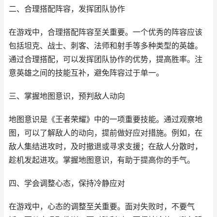
二、合理搭配阵容，发挥团队协作
在游戏中，合理搭配阵容至关重要。一个优秀的阵容应该
包括坦克、战士、刺客、法师和射手等多种类型的英雄。
通过合理搭配，可以发挥团队协作的优势，提高胜率。注
意英雄之间的技能互补，避免阵容过于单一。
三、掌握地图意识，预判敌人动向
地图意识是《王者荣耀》中的一项重要技能。通过观察地
图，可以了解敌人的动向，提前做好应对措施。例如，在
敌人集结进攻时，及时撤退或寻求支援；在敌人分散时，
趁机发起进攻。掌握地图意识，有助于提高你的手气。
四、学会调整心态，保持冷静应对
在游戏中，心态的调整至关重要。面对失败时，不要气