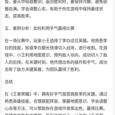
馁，要从中吸取教训；面对胜利时，要保持冷静，避免骄
傲自满。学会调整心态，有助于你在游戏中保持最佳状
态，提高胜率。
五、案例分析：如何利用手气赢得比赛
在一场比赛中，玩家小王选择了李白这位英雄。他熟悉李
白的技能，知道李白擅长快速切入战场，进行收割。在游
戏中，小王利用地图意识，预判敌人动向，成功切入了敌
人的后排。在关键时刻，他凭借出色的操作和手气，成功
击败了敌方关键英雄，为团队赢得了胜利。
总结
在《王者荣耀》中，拥有好手气是提高胜率的关键。通过
熟悉英雄技能、合理搭配阵容、掌握地图意识、学会调整
心态等方法，可以帮助你在游戏中发挥出色，赢得比赛。