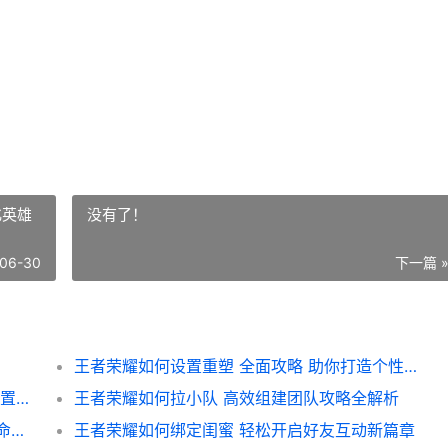
化英雄
没有了！
06-30
下一篇 
王者荣耀如何设置重塑 全面攻略 助你打造个性化英雄形象
王者荣耀如何注销副号 轻松操作指南 告别闲置账号烦恼
王者荣耀如何拉小队 高效组建团队攻略全解析
王者荣耀如何显示生命值 深度解析游戏内生命值显示技巧与设置
王者荣耀如何绑定闺蜜 轻松开启好友互动新篇章