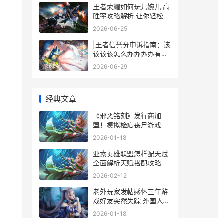
王者荣耀如何玩儿婉儿 高
胜率攻略解析 让你轻松上
分
2026-06-25
|王者信誉分申诉指南：该
该该该怎么办办办办有效
解决信誉难题|
2026-06-29
经典文章
《邪恶铭刻》发行商加
盟！模拟检疫丧尸游戏
《边境丧尸检察官》
2026-01-18
Steam预约超百万_搞趣网
邪恶铭刻steam价格
亚索英雄联盟怎样配天赋
全面解析天赋搭配攻略
2026-02-12
老外玩家发帖感怀三年游
戏好友突然失踪 外国人发
帖子的软件
2026-01-18