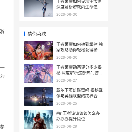
王者荣耀如何显示生命值
深度解析游戏内生命值显
示技巧与设置
2026-06-30
游
猜你喜欢
王者荣耀如何抽到掌控 独
家攻略助你轻松获得稀有
英雄
2026-06-30
王者荣耀动画评分多少揭
一
秘 深度解析这部热门游戏
为
的视觉盛宴
2026-06-27
戴尔下英雄联盟吗 揭秘戴
尔与英雄联盟的跨界合作
背后的故事
2026-06-25
## 王者该该该该怎么办
办办办提升段位
参
2026-06-29