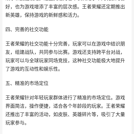
好，也为游戏增添了丰富的层次感。王者荣耀还定期推出
新英雄，保持游戏的新鲜感和活力。
四、完善的社交功能
王者荣耀的社交功能十分完善，玩家可以在游戏中结识朋
友，组建战队，共同参与比赛。游戏还支持跨平台对战，
玩家可以与全球玩家同场竞技，这种社交功能极大地提升
了游戏的互动性和娱乐性。
五、精准的市场定位
王者荣耀针对年轻玩家群体进行了精准的市场定位。游戏
界面简洁，操作便捷，适合各个年龄段的玩家。王者荣耀
还推出了丰富的活动，如皮肤、英雄碎片等，吸引了大量
玩家参与。