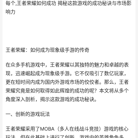
每个,王者荣耀如何成功 揭秘这款游戏的成功秘诀与市场影
响力
王者荣耀：如何成为现象级手游的传奇
在众多手机游戏中，王者荣耀以其独特的魅力和卓越的表
现，迅速崛起成为现象级手游。它不仅吸引了数亿玩家，
更在短时间内成为国内外游戏市场的佼佼者。那么，王者
荣耀究竟是如何取得如此辉煌的成功的呢？本文将从多个
角度深入剖析，揭示这款游戏的成功秘诀。
一、创新的游戏玩法
王者荣耀采用了MOBA（多人在线战斗竞技）游戏的核心
玩法，但在此基础上进行了创新。游戏中的英雄角色多