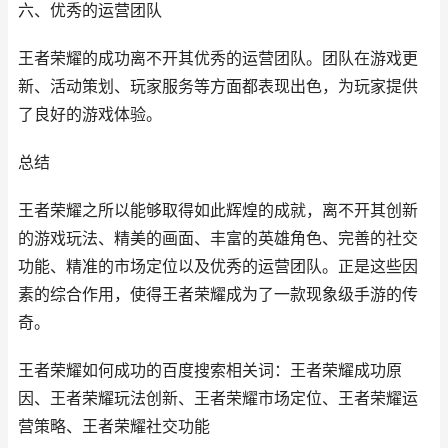
六、优秀的运营团队
王者荣耀的成功离不开其优秀的运营团队。团队在游戏更
新、活动策划、玩家服务等方面都表现出色，为玩家提供
了良好的游戏体验。
总结
王者荣耀之所以能够取得如此辉煌的成就，离不开其创新
的游戏玩法、精美的画面、丰富的英雄角色、完善的社交
功能、精准的市场定位以及优秀的运营团队。正是这些因
素的综合作用，使得王者荣耀成为了一款现象级手游的传
奇。
王者荣耀如何成功的百度搜索相关词：王者荣耀成功原
因、王者荣耀玩法创新、王者荣耀市场定位、王者荣耀运
营策略、王者荣耀社交功能