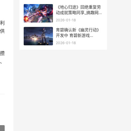
《地心归途》回绝重复劳
动成就策略同享_搞趣网
地心归来不看谷上一句
2026-01-18
利
育碧确认新《幽灵行动》
供
开发中 育碧新游戏
xdefiant
2026-01-18
攒
、