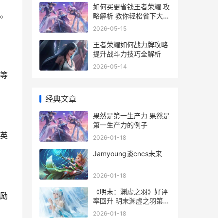
如何买更省钱王者荣耀 攻
。
略解析 教你轻松省下大笔
开销
2026-05-15
王者荣耀如何战力牌攻略
提升战斗力技巧全解析
2026-05-14
等
经典文章
果然是第一生产力 果然是
第一生产力的例子
英
2026-01-18
Jamyoung谈cncs未来
2026-01-18
《明末：渊虚之羽》好评
励
率回升 明末渊虚之羽第四
章推图路线
2026-01-18