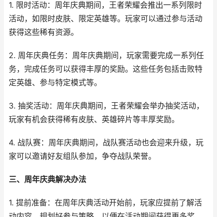
1. 限时活动：周年庆典期间，王者荣耀会推出一系列限时
活动，如限时皮肤、限定英雄等。玩家可以通过参与活动
获得这些稀有资源。
2. 周年庆典任务：周年庆典期间，玩家需要完成一系列任
务，完成任务可以获得丰厚的奖励。这些任务包括击败特
定英雄、参与特定模式等。
3. 抽奖活动：周年庆典期间，王者荣耀会举办抽奖活动，
玩家有机会获得稀有皮肤、英雄碎片等丰厚奖励。
4. 战队赛：周年庆典期间，战队赛活动也会迎来升级，玩
家可以邀请好友组队参加，争夺战队荣誉。
三、周年庆典解决办法
1. 提前准备：在周年庆典活动开始前，玩家应提前了解活
动内容，规划好参与策略，以便在活动期间获得更多奖