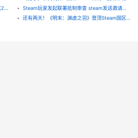
《赛博朋克2077》真正感Mod公开 赛博朋克2077不朽武器全收集
Steam玩家发起联署抵制审查 steam发送邀请收不到
还有两天！《明末：渊虚之羽》登顶Steam国区热销榜！_搞趣网 还有明天国语版