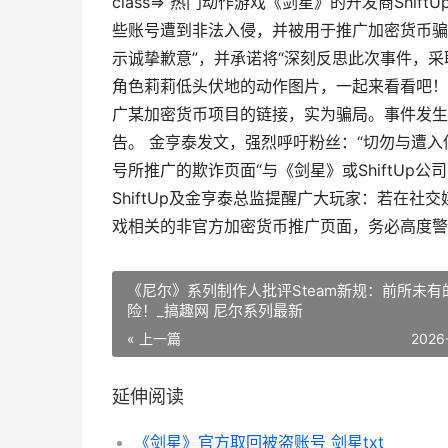
class=> 热门动作游戏《剑星》的开发商Sh
些账号遭到非法入侵，并被用于推广加密货币骗局。
示诚挚歉意”，并承诺将“深刻反思此次事件，
角色莉莉低头伏地的动作图片，一起来看看吧！ 
广某加密货币项目的链接，实为骗局。事件发生
告。 金亨泰发文，强烈呼吁粉丝：“切勿与遭
号所推广的欺诈页面“与《剑星》或ShiftUp
ShiftUp及金亨泰总监提醒广大玩家：若在
戏相关的非官方加密货币推广页面，务必高度警
《尼尔》系列制作人批评Steam新规：前所未有
险！_搞趣网 尼尔系列最新
« 上一篇
2026
延伸阅读
《剑星》官方取回被盗账号 剑星txt