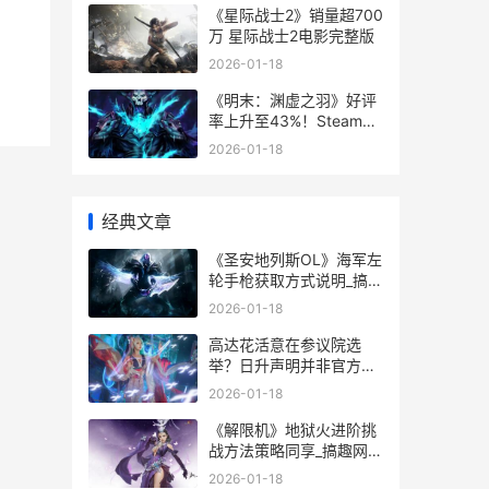
《星际战士2》销量超700
万 星际战士2电影完整版
2026-01-18
《明末：渊虚之羽》好评
率上升至43%！Steam预
估销量破200万_搞趣网
2026-01-18
明末渊虚之羽攻略
经典文章
《圣安地列斯OL》海军左
轮手枪获取方式说明_搞趣
网 《圣安地列斯》
2026-01-18
2.11.277汉化版
高达花活意在参议院选
举？日升声明并非官方行
为_搞趣网 高达hug rg
2026-01-18
《解限机》地狱火进阶挑
战方法策略同享_搞趣网
解限什么意思
2026-01-18