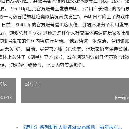
iftUp近日成功夺回了其被黑客入侵的社交媒体账号控制权。此前，
 ShiftUp在其官方账号上发表声明，对“用户长时间的等待
采取一切必要措施杜绝类似情况再次发生”。声明同时附上了游戏
日前，ShiftUp的官方账号遭黑客入侵，并被不法分子利用发布
后，游戏总监金亨泰 迅速通过其个人社交媒体渠道向玩家发出
入侵账号发布的任何内容进行互动。”他后续进一步澄清，强调该
公司毫无关联”。 目前，尽管官方账号已恢复，但玩家仍需保持警惕
社交媒体上关注了《剑星》官方账号，或在浏览时遇到任何声称与该
惕，切勿轻信或参与，此类内容实属欺诈。
的危
没有了！
-01-18
下一篇 
《尼尔》系列制作人批评Steam新规：前所未有的危险！_搞趣网 尼尔系列最新