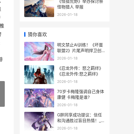
这
《怪猎荒野》举办探讨祭
怪物猎人 举报
表
2026-01-18
中
推
警
猜你喜欢
账
明文禁止AI训练！《坏蛋
联盟2》片尾声明捍卫创
。
作者权利_搞趣网 明文禁
2026-01-18
游
止是什么意思
《忍龙外传：怒之羁绊》
《忍龙外传:怒之羁绊》
2026-01-18
70岁卡梅隆强调自己身体
康健 卡梅隆是谁?
»
2026-01-18
G胖同享成功提议：信任
和沟通胜过盲目热情！_搞
趣网
2026-01-18