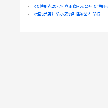
《怪猎荒野》举办探讨祭 怪物猎人 举报