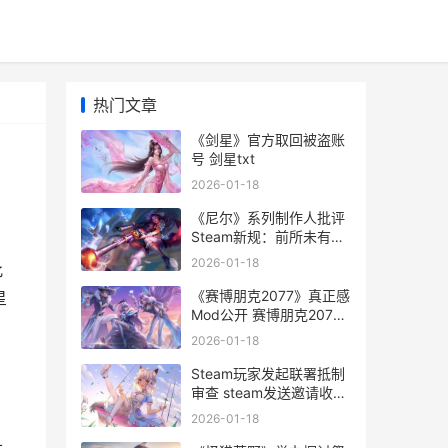
热门文章
《剑星》官方取回被盗账
号 剑星txt
2026-01-18
《尼尔》系列制作人批评
Steam新规：前所未有的
危险！_搞趣网 尼尔系列
2026-01-18
此
最新
《赛博朋克2077》真正感
星
Mod公开 赛博朋克2077
不朽武器全收集
2026-01-18
Steam玩家发起联署抵制
审查 steam发送邀请收不
到
2026-01-18