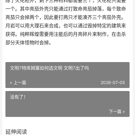
除了火花柜外，剩下三种材料都需要三个，火花柜只需要
一个。其中亮茄外壳只能通过打致命亮茄掉落，每个致命
亮茄只会掉两个，因此要打两只才能凑齐三个亮茄外壳。
月岩可以用大理石来合成，也可以通过毁掉特定的建筑来
获得。纯粹辉煌需要用注能后的月亮碎片来制作，在击杀
部分天体怪物时会掉。
文明7特库姆塞如何选文明 文明7出了吗
« 上一篇
2026-07-05
没有了！
下一篇 »
延伸阅读