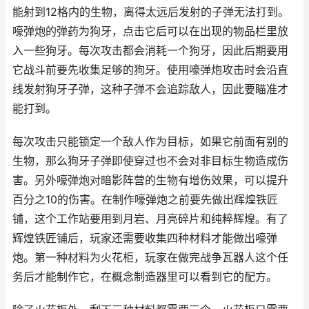
能射到12格内的生物，离得太远后发射的子弹无法打到。
嚎弹炮的弹药为狗牙，点击它后可以在出现的物品栏里放
入一些狗牙。每次攻击都会消耗一个狗牙，因此后期要用
它战斗前要先收集足够的狗牙。使用嚎弹炮攻击时会沿直
线发射狗牙子弹，这种子弹不会追踪敌人，因此要瞄准才
能打到。
每次攻击只能锁定一个敌人作为目标，如果它前面有别的
生物，那么狗牙子弹即使穿过也不会对非目标生物造成伤
害。另外嚎弹炮对暗影阵营的生物有增伤效果，可以提升
百分之10的伤害。在制作嚎弹炮之前要先做出辉煌铁匠
铺，这个工作站要用到月岩、月亮碎片和纯粹辉煌。有了
辉煌铁匠铺后，玩家还需要收集四种材料才能做出嚎弹
炮。第一种材料为火花柜，玩家在做完战争瓦器人这个任
务后才能制作它，在概念制造器里可以看到它的配方。