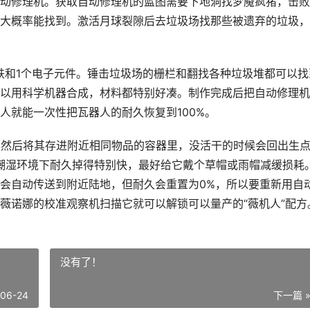
动修理机。获取自动修理机的蓝图需要下地洞找梦魇疯猪，击败
大概率能找到。激活月球裂隙后去垃圾场找那些被遗弃的垃圾，
铁和1个电子元件。锤击垃圾场的栅栏和翻找各种垃圾堆都可以找
以用科学机器合成，材料都特别好凑。制作完成后把自动修理机
人就能一次性把瓦器人的耐久恢复到100%。
，然后将其存进附近相同物品的容器里，没活干的时候会回出生
，潮湿环境下耐久掉得特别快，最好给它戴个草帽或雨帽减缓损耗
会自动传送到附近陆地，但耐久会重置为0%，所以要重新用自
薇诺娜的校准观察机扫描它就可以解锁可以量产的“薇机人”配方
没有了！
-06-24
下一篇 