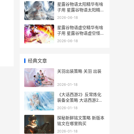
星露谷物语太阳精华有啥
子用 星露谷物语太阳精华
有什么用
2026-06-18
星露谷物语虚空精华有啥
子用 星露谷物语虚空怪在
哪里刷
2026-06-18
经典文章
关羽出装策略 关羽 出装
2026-01-18
《大话西游2》反常炼化
装备全策略 大话西游2网
易正版官网客户端
2026-01-18
探秘新鲜铭文策略 新版本
铭文在哪里购买
2026-01-18