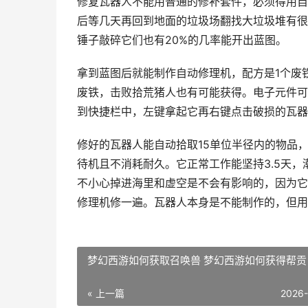
修复瓦器人不能用普通的修补套件，必须得用自
后等几天再回到地面的垃圾场翻找大垃圾堆有很
锤子敲碎它们也有20%的几率能开出蓝图。
拿到蓝图后就能制作自动修理机，配方是1个废
废铁，击败拾荒猪人也有可能获得。电子元件可
到快捷栏中，左键拿起它再右键点击破损的瓦器
修好的瓦器人能自动拾取15单位半径内的物品
待机且不消耗耐久。它正常工作能坚持3.5天
不小心掉进海里和虚空是不会有影响的，因为它
修理机修一遍。瓦器人本身是不能制作的，但用
梦幻西游如何获取召唤兽 梦幻西游如何获得帮贡
« 上一篇
2026