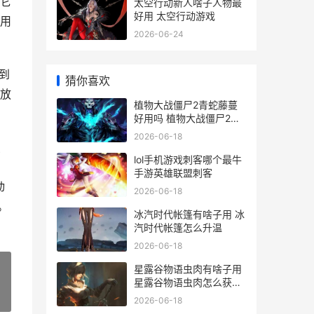
它
太空行动新人啥子人物最
好用 太空行动游戏
用
2026-06-24
到
猜你喜欢
放
植物大战僵尸2青蛇藤蔓
好用吗 植物大战僵尸2兑
换码
2026-06-18
点
lol手机游戏刺客哪个最牛
。
手游英雄联盟刺客
动
2026-06-18
。
冰汽时代帐篷有啥子用 冰
汽时代帐篷怎么升温
2026-06-18
星露谷物语虫肉有啥子用
星露谷物语虫肉怎么获
得?
»
2026-06-18