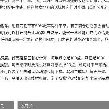
升级后能养牛、羊、猪。建好后可以去玛妮的牧场买幼崽，小鸡
动物分配好住处，后期想换地方的话抚摸它们时能弹出重新分配的
储存。用镰刀割草有50%概率得到干草，有了筒仓后它就会自
的时候可以打开禽舍让动物出去吃草，能省干草还能让它们心情变
。傍晚6点前一定要让动物们回屋，因为在外过夜心情会减半，冬
感度。好感度按五颗心计算，每半颗心是100点，满值是1000
挨饿，每天结束时要是没吃饱好感会掉20点，还可能不产东西
还可以装个加热器以免动物心情下降。鸡和牛成年后每天产蛋、
羊毛。猪晴天出去能拱松露，学了植物学家技能还能出铱星品质
颜良
没有了！