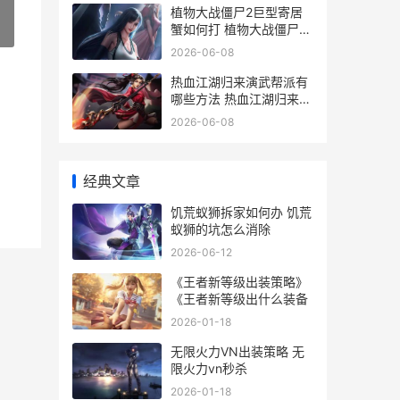
植物大战僵尸2巨型寄居
蟹如何打 植物大战僵尸2
»
下载
2026-06-08
热血江湖归来演武帮派有
哪些方法 热血江湖归来演
武地图
2026-06-08
经典文章
饥荒蚁狮拆家如何办 饥荒
蚁狮的坑怎么消除
2026-06-12
《王者新等级出装策略》
《王者新等级出什么装备
2026-01-18
无限火力VN出装策略 无
限火力vn秒杀
2026-01-18