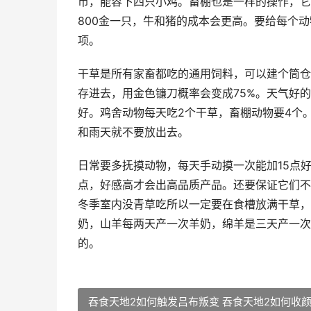
币，能容下四只小鸡。畜棚也是一样的操作，它
800金一只，牛和猪的成本会更高。要给每个
项。
干草是所有家畜都吃的通用饲料，可以建个筒仓
存进去，用金色镰刀概率会变成75%。天气好
好。鸡舍动物每天吃2个干草，畜棚动物要4个
和雨天就不要放出去。
日常要多抚摸动物，每天手动摸一次能加15点好
点，好感高才会出高品质产品。还要保证它们不
冬季室内没青草吃所以一定要在食槽放满干草，
奶，山羊每两天产一次羊奶，绵羊是三天产一次
的。
吞食天地2如何触发吕布叛变 吞食天地2如何收