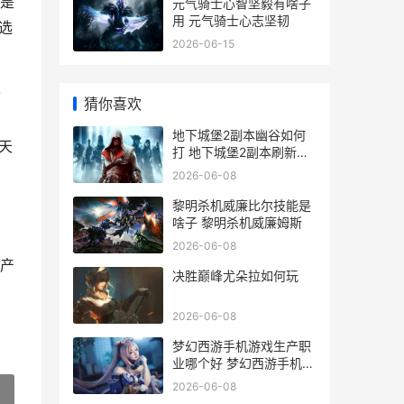
是
元气骑士心智坚毅有啥子
用 元气骑士心志坚韧
选
2026-06-15
动
猜你喜欢
地下城堡2副本幽谷如何
天
打 地下城堡2副本刷新时
间
2026-06-08
黎明杀机威廉比尔技能是
啥子 黎明杀机威廉姆斯
。
2026-06-08
产
决胜巅峰尤朵拉如何玩
2026-06-08
梦幻西游手机游戏生产职
业哪个好 梦幻西游手机游
戏帐号是QQ号怎么才能
2026-06-08
在藏宝阁寄售?