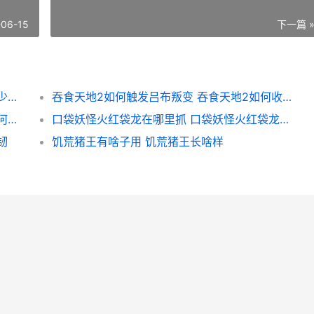
-06-15
下一篇 
星露谷物语家畜如何养 星露谷物语家畜棚多少资源
吞食天地2如何触发吕布叛变 吞食天地2如何收颜良
星际战甲中枢有啥子用 星际战甲中枢碎片如何快速找到
口袋妖怪火红袋龙在哪里抓 口袋妖怪火红袋龙属性
韧
饥荒猪王有啥子用 饥荒猪王长啥样