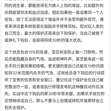
同的逃生者，都能获得名为换人上钩的增益，比如额外的
杀戮欲望状态和血点加成。相反如果他一直追着同一个人
挂钩，除了无法获得这个增益外并不会受到额外惩罚，通
常来讲这套系统就是在鼓励杀手转移目标。但对玩人类的
自己而言，最大的保护还是来自下钩保护，当自己被救下
或挣扎下钩后，会获得持续30秒的强大状态。
这个状态包含10%的急速、坚忍状态防止被一刀倒地，然
后还能隐藏自身的气场、血迹和呻吟声，甚至能免疫一些
杀手的力量效果如咳嗽。更关键的是自己还能在10秒内感
知到32米范围内杀手的气场，这就给自身下钩后的行动提
供了宝贵的信息和安全窗口，要记住这个保护会在自己被
完整治疗一层，或者是执行修理发电机这种醒目动作后消
失。实战中这下钩后的那30秒非常关键，如果杀手就在附
近想继续追自己，那么不要马上自摸或修机毕竟那样会立
刻失去保护。