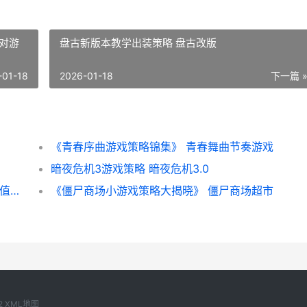
对游
盘古新版本教学出装策略 盘古改版
-01-18
2026-01-18
下一篇 
《青春序曲游戏策略锦集》 青春舞曲节奏游戏
暗夜危机3游戏策略 暗夜危机3.0
暗黑3中哪些装备可以打孔 暗黑3中哪些装备值得换
《僵尸商场小游戏策略大揭晓》 僵尸商场超市
2
XML地图