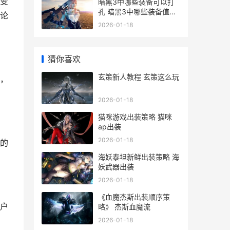
变
暗黑3中哪些装备可以打
孔 暗黑3中哪些装备值得
论
换
2026-01-18
猜你喜欢
玄策新人教程 玄策这么玩
，
2026-01-18
猫咪游戏出装策略 猫咪
ap出装
2026-01-18
的
海妖泰坦新鲜出装策略 海
妖武器出装
2026-01-18
《血魔杰斯出装顺序策
户
略》 杰斯血魔流
2026-01-18