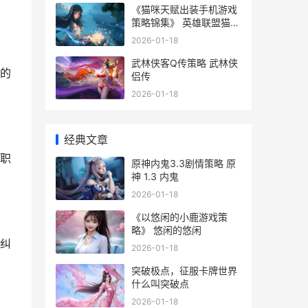
《猫咪天赋出装手机游戏
策略锦集》 英雄联盟猫咪
天赋出装
2026-01-18
武林侠客Q传策略 武林侠
的
侣传
2026-01-18
经典文章
职
原神内鬼3.3剧情策略 原
神 1.3 内鬼
2026-01-18
《以悠闲的小鹿游戏策
略》 悠闲的悠闲
纠
2026-01-18
突破极点，征服卡牌世界
什么叫突破点
2026-01-18